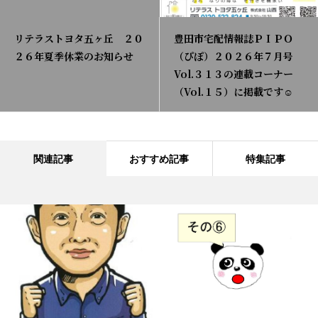
リテラストヨタ五ヶ丘 ２０
豊田市宅配情報誌ＰＩＰＯ
２６年夏季休業のお知らせ
（ぴぽ）２０２６年７月号
Vol.３１３の連載コーナー
（Vol.１５）に掲載です☺
関連記事
おすすめ記事
特集記事