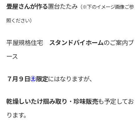
畳屋さんが作る
置台たたみ
（※下のイメージ画像ご参
照ください）
平屋規格住宅
スタンドバイホーム
のご案内ブ
ース
７月９日
㊏
限定
にはなりますが、
乾燥しいたけ掴み取り
・
珍味販売
も予定してお
ります。