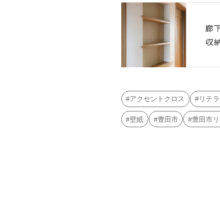
廊
収
アクセントクロス
リテラ
壁紙
豊田市
豊田市リ