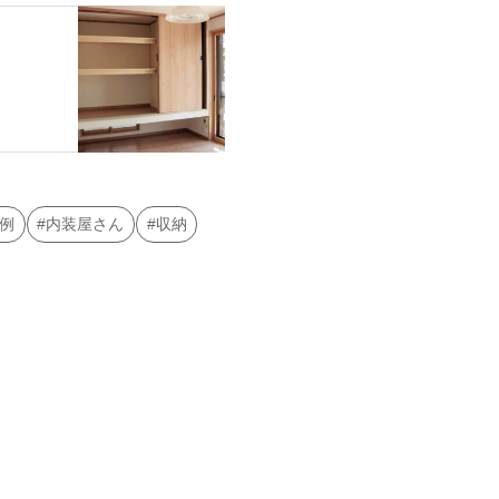
例
内装屋さん
収納