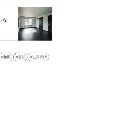
ンな
和風
玄関
玄関収納