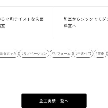
つろぐ和テイストな洗面
和室からシックでモダ
浴室
洋室へ
ヨタ五ヶ丘
リノベーション
リフォーム
中古住宅
事例
施工実績一覧へ