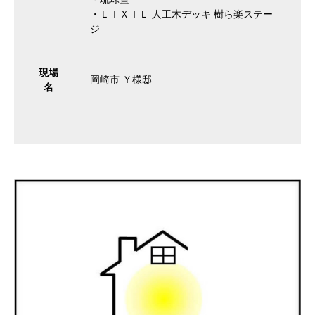
・ＬＩＸＩＬ 人工木デッキ 樹ら楽ステー
ジ
現場
岡崎市 Ｙ様邸
名