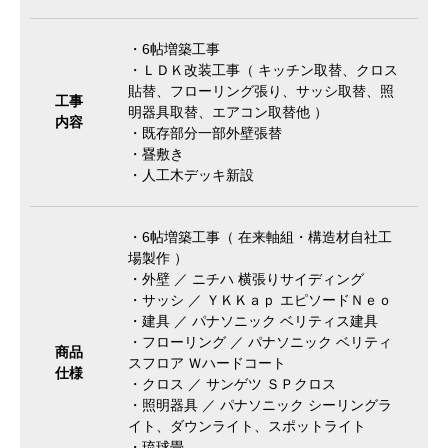
・6帖増築工事
・ＬＤＫ改装工事（ キッチン取替、クロス
貼替、フローリング張り、サッシ取替、照
工事
明器具取替、エアコン取替他 ）
内容
・既存部分一部外壁張替
・疂敷き
・人工木デッキ新設
・6帖増築工事（ 在来軸組・構造材自社工
場製作 ）
・外壁 ／ ニチハ 横張りサイディング
・サッシ ／ ＹＫＫａｐ エピソードＮｅｏ
・建具 ／ パナソニック ベリティス建具
・フローリング ／ パナソニック ベリティ
商品
スフロア Ｗハードコート
仕様
・クロス ／ サンゲツ ＳＰクロス
・照明器具 ／ パナソニック シーリングラ
イト、ダウンライト、スポットライト
・琉球畳