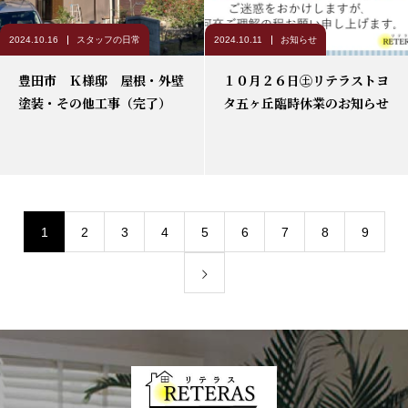
2024.10.16
スタッフの日常
2024.10.11
お知らせ
豊田市 Ｋ様邸 屋根・外壁
１０月２６日㊏リテラストヨ
塗装・その他工事（完了）
タ五ヶ丘臨時休業のお知らせ
1
2
3
4
5
6
7
8
9