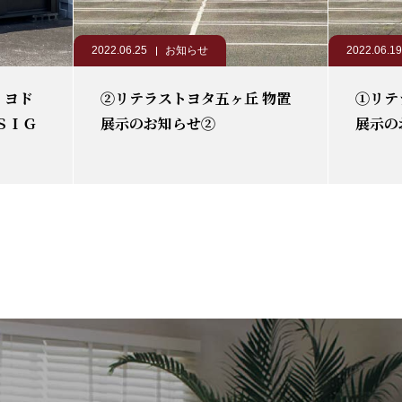
2022.06.25
お知らせ
2022.06.19
 ヨド
②リテラストヨタ五ヶ丘 物置
①リテ
ＳＩＧ
展示のお知らせ②
展示の