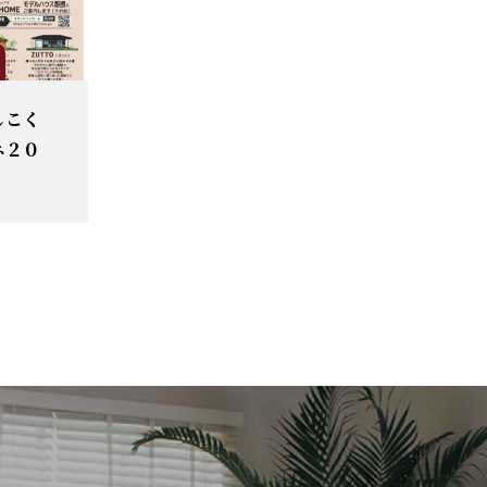
しこく
ネ２０