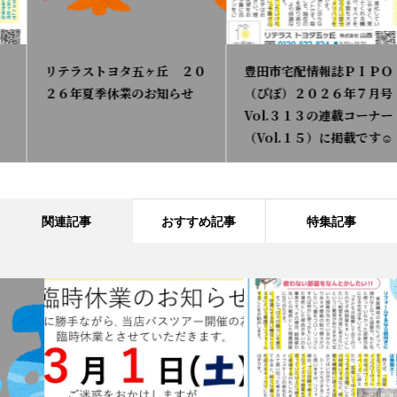
リテラストヨタ五ヶ丘 ２０
豊田市宅配情報誌ＰＩＰＯ
２６年夏季休業のお知らせ
（ぴぽ）２０２６年７月号
Vol.３１３の連載コーナー
（Vol.１５）に掲載です☺
関連記事
おすすめ記事
特集記事