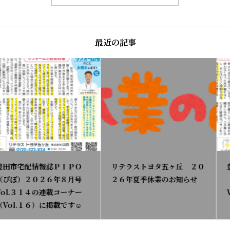
最近の記事
リテラストヨタ五ヶ丘 ２０
豊田市宅配情報誌ＰＩＰＯ
２６年夏季休業のお知らせ
（ぴぽ）２０２６年７月号
Vol.３１３の連載コーナー
（Vol.１５）に掲載です☺