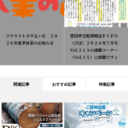
リテラストヨタ五ヶ丘 ２０
豊田市宅配情報誌ＰＩＰＯ
２６年夏季休業のお知らせ
（ぴぽ）２０２６年７月号
Vol.３１３の連載コーナー
（Vol.１５）に掲載です☺
関連記事
おすすめ記事
特集記事